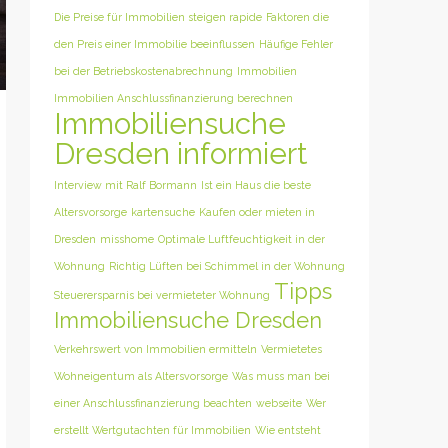
Die Preise für Immobilien steigen rapide
Faktoren die
den Preis einer Immobilie beeinflussen
Häufige Fehler
bei der Betriebskostenabrechnung
Immobilien
Immobilien Anschlussfinanzierung berechnen
Immobiliensuche
Dresden informiert
Interview mit Ralf Bormann
Ist ein Haus die beste
Altersvorsorge
kartensuche
Kaufen oder mieten in
Dresden
misshome
Optimale Luftfeuchtigkeit in der
Wohnung
Richtig Lüften bei Schimmel in der Wohnung
Tipps
Steuerersparnis bei vermieteter Wohnung
Immobiliensuche Dresden
Verkehrswert von Immobilien ermitteln
Vermietetes
Wohneigentum als Altersvorsorge
Was muss man bei
einer Anschlussfinanzierung beachten
webseite
Wer
erstellt Wertgutachten für Immobilien
Wie entsteht